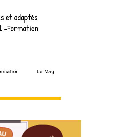
es et adaptés
al -Formation
ormation
Le Mag